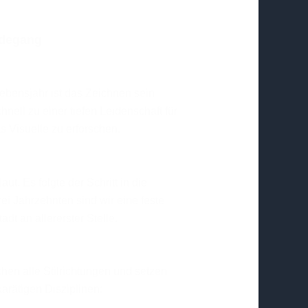
rdegang
Lebensjahr ist das Zeichnen sein
nell zu einer tiefen Leidenschaft für
s Visuelle zu erforschen.
t. Es folgte der Schritt in die
drei Jahrzehnten sind wir eine feste
dt an allererster Stelle.
hen alle Stilrichtungen und setzen
rätigen Disziplinen: