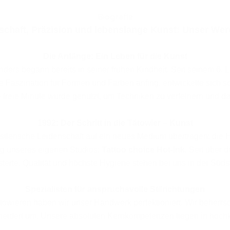
Biografie
schaft, Präzision und lebenslange Kunst: Unser We
Die Anfänge: Ein Leben für die Kunst
ders begann bereits in seiner frühen Kindheit. Seit seinem 6. 
he Faszination für Formen und Farben anfing, entwickelte sich sch
 freie Minute wurde genutzt, um Techniken zu verfeinern und da
1992: Der Schritt in die Tätowier – Kunst
lerische Leidenschaft auf ein neues Medium übertragen: die Hau
ung unseres eigenen Studios:
Tattoo choice Hot-ink
. Seit über 
sterte. Qualität und höchste Hygiene stehen bei uns in der Südsta
Spezialisten für anspruchsvolle Stilrichtungen
towieren haben wir unser Handwerk perfektioniert. Wir beherrsc
eidert um. Unsere absoluten Kernkompetenzen liegen in hochka