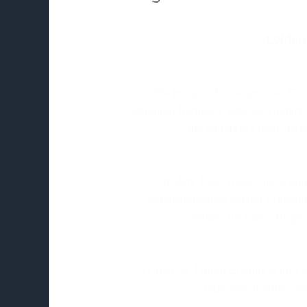
Leiden
Die kreative Reise unseres Grün
ständiger Begleiter. Was als kindlic
die bildende Kunst. Jede
Im Jahr 1992 wurde diese künst
Selbstständigkeit mit der Eröffn
Instanz für Tattoo-Begei
In über 34 Jahren Erfahrung im Tä
jede Idee maßgeschn