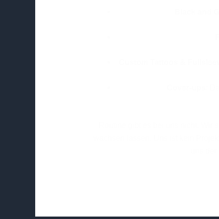
Black and G
F
Custom Tattoos & Fullslee
Cover-ups
: D
Routine gibt es bei uns nicht. Wir
wachsen lassen. Uns ist kein Projek
uns der 