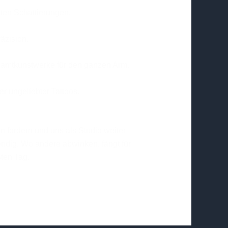
kten Schattierungen.
äzision.
samtkunstwerke für den ganzen Arm.
r ungeliebter Tattoos.
n fordern und uns als Studio weiter
endig. Wo andere abwinken, fängt für
sten Tag.