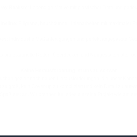
rey Realism
: Lebendige Motive mit plastischer Tiefe und perfe
ineline
: Filigrane, hauchdünne Linienarbeiten mit maximaler Pr
ves
: Individuelle Maßanfertigungen und perfekt angepasste Ge
as professionelle Retten, Überdecken und Neugestalten alter ode
Keine Herausforderung ist uns zu schwer
 suchen gezielt nach neuen Herausforderungen, die unser Könne
t zu groß, kein Cover-up zu kompliziert und kein Detail zu aufw
Spaß erst an. Wir brennen für jedes einzelne Projekt wie am er