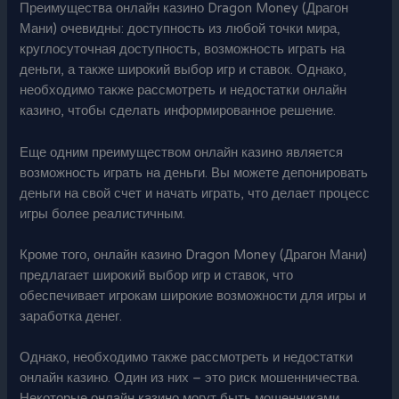
Преимущества онлайн казино Dragon Money (Драгон
Мани) очевидны: доступность из любой точки мира,
круглосуточная доступность, возможность играть на
деньги, а также широкий выбор игр и ставок. Однако,
необходимо также рассмотреть и недостатки онлайн
казино, чтобы сделать информированное решение.
Еще одним преимуществом онлайн казино является
возможность играть на деньги. Вы можете депонировать
деньги на свой счет и начать играть, что делает процесс
игры более реалистичным.
Кроме того, онлайн казино Dragon Money (Драгон Мани)
предлагает широкий выбор игр и ставок, что
обеспечивает игрокам широкие возможности для игры и
заработка денег.
Однако, необходимо также рассмотреть и недостатки
онлайн казино. Один из них – это риск мошенничества.
Некоторые онлайн казино могут быть мошенниками,