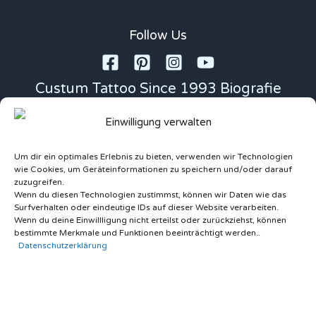
Follow Us
Custum Tattoo Since 1993 Biografie
Einwilligung verwalten
Öffnungszeiten
Um dir ein optimales Erlebnis zu bieten, verwenden wir Technologien
Montag : 13.30 – 18.30 Uhr
wie Cookies, um Geräteinformationen zu speichern und/oder darauf
zuzugreifen.
Dienstag : 13.30 – 18.30 Uhr
Wenn du diesen Technologien zustimmst, können wir Daten wie das
Mittwoch : Geschlossen
Surfverhalten oder eindeutige IDs auf dieser Website verarbeiten.
Donnerstag : 13.30 – 18.30 Uhr
Wenn du deine Einwillligung nicht erteilst oder zurückziehst, können
bestimmte Merkmale und Funktionen beeinträchtigt werden..
Freitag : 14.30 – 18.30 Uhr
Datenschutzerklärung
Saturday : 11.00 – 14.00 Uhr
Sa. nur mit Terminvereinbarung
Wir sind auch gerne früher oder länger für Sie da.