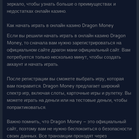
зеркало, чтобы узнать больше о преимуществах и
недостатках онлайн казино.
Как начать играть в онлайн казино Dragon Money
Если вы решили начать играть в онлайн казино Dragon
Money, то сначала вам нужно зарегистрироваться на
официальном сайте драгон мани официальный сайт. Вам
потребуется только несколько минут, чтобы создать
аккаунт и начать играть.
После регистрации вы сможете выбрать игру, которая
вам понравится. Dragon Money предлагает широкий
спектр игр, включая слоты, карточные игры и рулетку. Вы
можете играть на деньги или на тестовые деньги, чтобы
попрактиковаться.
Важно помнить, что Dragon Money – это официальный
сайт, поэтому вам не нужно беспокоиться о безопасности
своих данных. Все транзакции проходят через