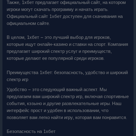
Также, 1хбет предлагает официальный сайт, на котором
игроки могут скачать программу и начать играть.
Официальный сайт 1хбет доступен для скачивания на
официальном сайте.
В целом, 1хбет – это лучший выбор для игроков,
которые ищут онлайн-казино и ставки на спорт. Компания
предлагает широкий спектр услуг и преимуществ,
которые делают ее популярной среди игроков.
Преимущества 1хбет: безопасность, удобство и широкий
спектр игр
Удобство – это следующий важный аспект. Мы
предлагаем вам широкий спектр игр, включая спортивные
события, кэзыно и другие развлекательные игры. Наш
интерфейс прост и удобен в использовании, что
позволяет вам легко найти игру, которая вам понравится.
Безопасность на 1хбет