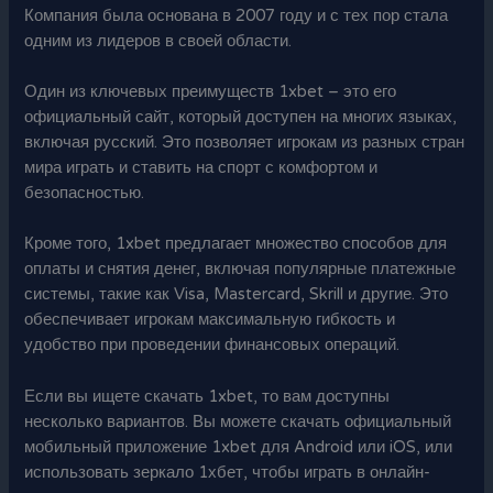
Компания была основана в 2007 году и с тех пор стала
одним из лидеров в своей области.
Один из ключевых преимуществ 1xbet – это его
официальный сайт, который доступен на многих языках,
включая русский. Это позволяет игрокам из разных стран
мира играть и ставить на спорт с комфортом и
безопасностью.
Кроме того, 1xbet предлагает множество способов для
оплаты и снятия денег, включая популярные платежные
системы, такие как Visa, Mastercard, Skrill и другие. Это
обеспечивает игрокам максимальную гибкость и
удобство при проведении финансовых операций.
Если вы ищете скачать 1xbet, то вам доступны
несколько вариантов. Вы можете скачать официальный
мобильный приложение 1xbet для Android или iOS, или
использовать зеркало 1хбет, чтобы играть в онлайн-