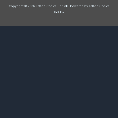
Copyright © 2026 Tattoo Choice Hot Ink | Powered by Tattoo Choice
Hot Ink