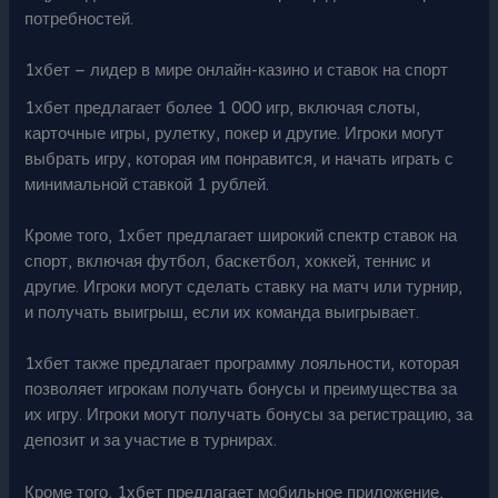
потребностей.
1хбет – лидер в мире онлайн-казино и ставок на спорт
1хбет предлагает более 1 000 игр, включая слоты,
карточные игры, рулетку, покер и другие. Игроки могут
выбрать игру, которая им понравится, и начать играть с
минимальной ставкой 1 рублей.
Кроме того, 1хбет предлагает широкий спектр ставок на
спорт, включая футбол, баскетбол, хоккей, теннис и
другие. Игроки могут сделать ставку на матч или турнир,
и получать выигрыш, если их команда выигрывает.
1хбет также предлагает программу лояльности, которая
позволяет игрокам получать бонусы и преимущества за
их игру. Игроки могут получать бонусы за регистрацию, за
депозит и за участие в турнирах.
Кроме того, 1хбет предлагает мобильное приложение,