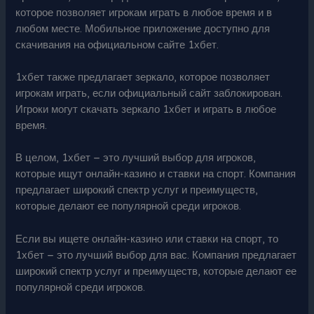
которое позволяет игрокам играть в любое время и в
любом месте. Мобильное приложение доступно для
скачивания на официальном сайте 1хбет.
1хбет также предлагает зеркало, которое позволяет
игрокам играть, если официальный сайт заблокирован.
Игроки могут скачать зеркало 1хбет и играть в любое
время.
В целом, 1хбет – это лучший выбор для игроков,
которые ищут онлайн-казино и ставки на спорт. Компания
предлагает широкий спектр услуг и преимуществ,
которые делают ее популярной среди игроков.
Если вы ищете онлайн-казино или ставки на спорт, то
1хбет – это лучший выбор для вас. Компания предлагает
широкий спектр услуг и преимуществ, которые делают ее
популярной среди игроков.