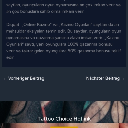
saytları, oyunçuların oyun oynamasına ən çox imkan verir və
ən çox bonuslara sahib olma imkanı verir.
Diqqət: „Online Kazino“ və „Kazino Oyunlari“ saytları da ən
məhsuldar aksiyaları təmin edir. Bu saytlar, oyunçuların oyun
oynamasına və qazanma şansına əlavə imkan verir. „Kazino
Oyunlari“ saytı, yeni oyunçulara 100% qazanma bonusu
verir və təkrar gələn oyunçulara 50% qazanma bonusu təklif
edir.
←
Vorheriger Beitrag
Nächster Beitrag
→
Tattoo Choice Hot ink