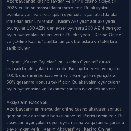
Azerbaycanda kazino saytları və online casino aksiyaları
2025-cü ilin ən məhsuldarını təmin edir. Bu aksiyalar,
oyunlara yeni və təkrar gələn oyunçular üçün ətrafda olan
imkanları artırır. Məsələn, „Kasım Aksiyası“ adlı aksiyada,
oyunçular 100 AZN-dən əksər oyunlara 200 AZN-dən çox
oyun oynamaları imkanı verilir. Bu aksiyada, „Kasino Online“
və „Online Kazino“ saytları ən çox bonuslara və təkliflərə
sahib olunur.
Diqqət: „Kazino Oyunları“ və „Kazino Oyunlari“ də ən
məhsuldar aksiyaları təmin edir. Bu saytlar, yeni oyunçulara
100% qazanma bonusu verir və təkrar gələn oyunçulara
50% qazanma bonusu təklif edir. Bu aksiyalar, oyunçuların
oyun oynamasına və kazanma şansına əlavə imkan verir.
Aksiyaların Nəticələri
Azerbaycanın ən məhsuldar online casino aksiyaları sonuca
görə ən çox qazanma bonusunu və təkliflərini təmin edir. Bu
aksiyalar, oyunçuların oyun oynamasına və qazanma şansına
əlavə imkan verir. „Kasım Aksiyası“ və „Kasino Online“