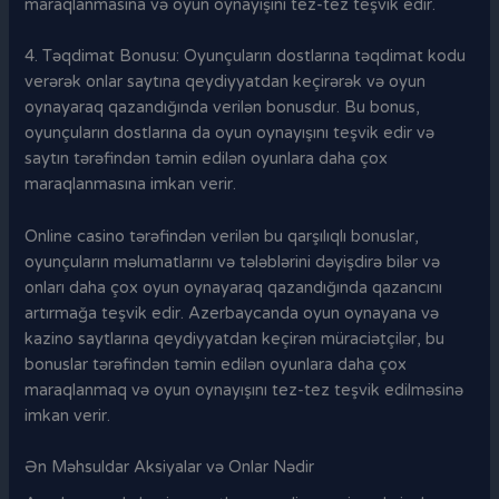
maraqlanmasına və oyun oynayışını tez-tez teşvik edir.
4. Təqdimat Bonusu: Oyunçuların dostlarına təqdimat kodu
verərək onlar saytına qeydiyyatdan keçirərək və oyun
oynayaraq qazandığında verilən bonusdur. Bu bonus,
oyunçuların dostlarına da oyun oynayışını teşvik edir və
saytın tərəfindən təmin edilən oyunlara daha çox
maraqlanmasına imkan verir.
Online casino tərəfindən verilən bu qarşılıqlı bonuslar,
oyunçuların məlumatlarını və tələblərini dəyişdirə bilər və
onları daha çox oyun oynayaraq qazandığında qazancını
artırmağa teşvik edir. Azerbaycanda oyun oynayana və
kazino saytlarına qeydiyyatdan keçirən müraciətçilər, bu
bonuslar tərəfindən təmin edilən oyunlara daha çox
maraqlanmaq və oyun oynayışını tez-tez teşvik edilməsinə
imkan verir.
Ən Məhsuldar Aksiyalar və Onlar Nədir