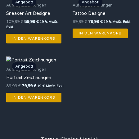
Angebot!
Angebot!
Angebot!
Angebot!
war:
ist:
war:
ist:
Auftrag Zeichnungen
Auftrag Zeichnungen
109,99 €
89,99 €.
89,99 €
79,99 €.
Sneaker Art Designe
Tattoo Designe
109,99
€
89,99
€
89,99
€
79,99
€
19 % MwSt.
19 % MwSt. Exkl.
Exkl.
IN DEN WARENKORB
IN DEN WARENKORB
Ursprünglicher
Aktueller
Preis
Preis
Angebot!
Angebot!
war:
ist:
Auftrag Zeichnungen
89,99 €
79,99 €.
Portrait Zeichnungen
89,99
€
79,99
€
19 % MwSt. Exkl.
IN DEN WARENKORB