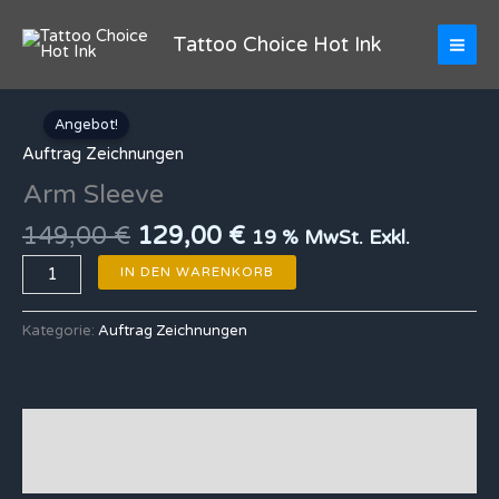
Zum
Inhalt
Tattoo Choice Hot Ink
springen
Ursprünglicher
Aktueller
Arm
Preis
Preis
Angebot!
Sleeve
war:
ist:
Menge
Auftrag Zeichnungen
149,00 €
129,00 €.
Arm Sleeve
149,00
€
129,00
€
19 % MwSt. Exkl.
IN DEN WARENKORB
Kategorie:
Auftrag Zeichnungen
Beschreibung
Rezensionen (0)